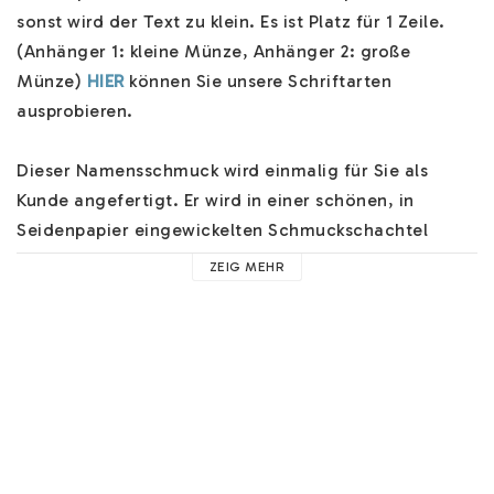
sonst wird der Text zu klein. Es ist Platz für 1 Zeile. 
(Anhänger 1: kleine Münze, Anhänger 2: große 
Münze) 
HIER
 können Sie unsere Schriftarten 
ausprobieren.

Dieser Namensschmuck wird einmalig für Sie als 
Kunde angefertigt. Er wird in einer schönen, in 
Seidenpapier eingewickelten Schmuckschachtel 
geliefert. Wählen Sie an der Kasse mehrere 
ZEIG MEHR
Versandoptionen und wir schicken Ihnen Ihren 
Schmuck schnell zu.

Hilfe zu unserem Namensschmuck finden Sie 
HIER
. 
Hier finden Sie z.B. Hilfe zu unseren Schriftarten, 
Materialien und nützliche Hinweise. 
