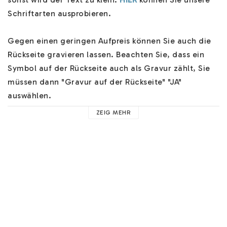
Schriftarten ausprobieren.

Gegen einen geringen Aufpreis können Sie auch die 
Rückseite gravieren lassen. Beachten Sie, dass ein 
Symbol auf der Rückseite auch als Gravur zählt, Sie 
müssen dann "Gravur auf der Rückseite" "JA" 
auswählen. 

ZEIG MEHR
Der Namensschmuck hat eine besondere einzigartige 
Verarbeitung und die Kette wird in einer schönen 
Schmuckschachtel verschickt. Mehrere 
Versandoptionen an der Kasse und wir werden Ihren 
Schmuck schnell verschicken.

Hilfe zu unserem Namensschmuck finden Sie 
HIER
. 
Hier finden Sie Hilfe zu z.B. unseren Schriftarten, 