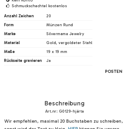
Kein Konto
Schmuckschachtel kostenlos
Anzahl Zeichen
20
Form
Münzen Rund
Marke
Silvermama Jewelry
Material
Gold, vergoldeter Stahl
Maße
19 x 19 mm
Rückseite gravieren
Ja
POSTEN
Beschreibung
Art.nr: G0129-hjärta
Wir empfehlen, maximal 20 Buchstaben zu schreiben, 
sonst wird der Text zu klein. 
HIER
 können Sie unsere 