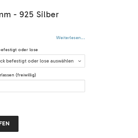
mm - 925 Silber
Weiterlesen...
efestigt oder lose
assen (freiwillig)
FEN