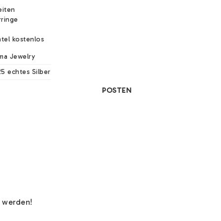
eiten
rringe
tel kostenlos
ma Jewelry
25 echtes Silber
POSTEN
 werden!
