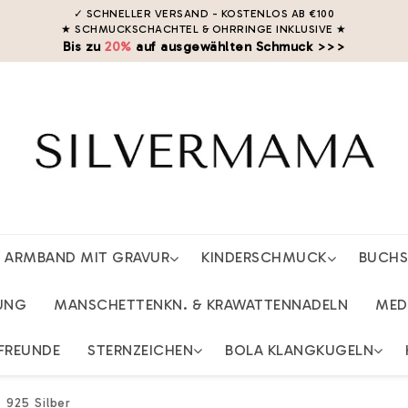
✓ SCHNELLER VERSAND - KOSTENLOS AB €100
★ SCHMUCKSCHACHTEL & OHRRINGE INKLUSIVE
★
Bis zu
20%
auf ausgewählten Schmuck >>>
ARMBAND MIT GRAVUR
KINDERSCHMUCK
BUCH
UNG
MANSCHETTENKN. & KRAWATTENNADELN
MED
FREUNDE
STERNZEICHEN
BOLA KLANGKUGELN
 925 Silber