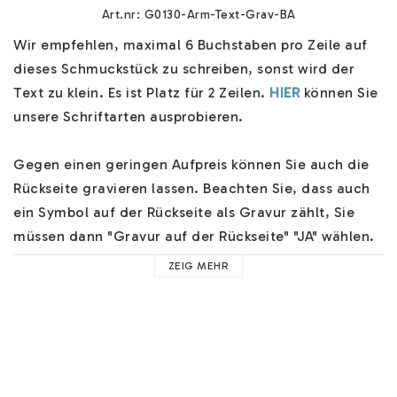
Art.nr: G0130-Arm-Text-Grav-BA
Wir empfehlen, maximal 6 Buchstaben pro Zeile auf 
dieses Schmuckstück zu schreiben, sonst wird der 
Text zu klein. Es ist Platz für 2 Zeilen. 
HIER
 können Sie 
unsere Schriftarten ausprobieren.

Gegen einen geringen Aufpreis können Sie auch die 
Rückseite gravieren lassen. Beachten Sie, dass auch 
ein Symbol auf der Rückseite als Gravur zählt, Sie 
müssen dann "Gravur auf der Rückseite" "JA" wählen. 
Das Armband ist in verschiedenen Längen erhältlich.

ZEIG MEHR
Das Armband wird persönlich für Sie als Kunde 
angefertigt. Es wird in einer schönen 
Schmuckschachtel verschickt. Sie können an der 
Kasse verschiedene Versandoptionen auswählen und 