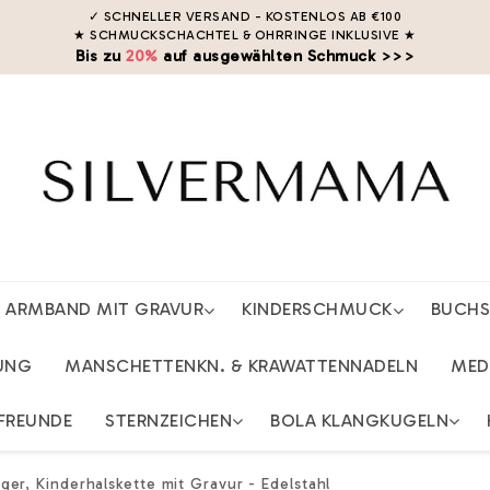
✓ SCHNELLER VERSAND - KOSTENLOS AB €100
★ SCHMUCKSCHACHTEL & OHRRINGE INKLUSIVE
★
Bis zu
20%
auf ausgewählten Schmuck >>>
ARMBAND MIT GRAVUR
KINDERSCHMUCK
BUCH
UNG
MANSCHETTENKN. & KRAWATTENNADELN
MED
FREUNDE
STERNZEICHEN
BOLA KLANGKUGELN
er, Kinderhalskette mit Gravur - Edelstahl