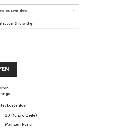
assen (freiwillig)
FEN
eiten
rringe
tel kostenlos
20 (10 pro Zeile)
Münzen Rund