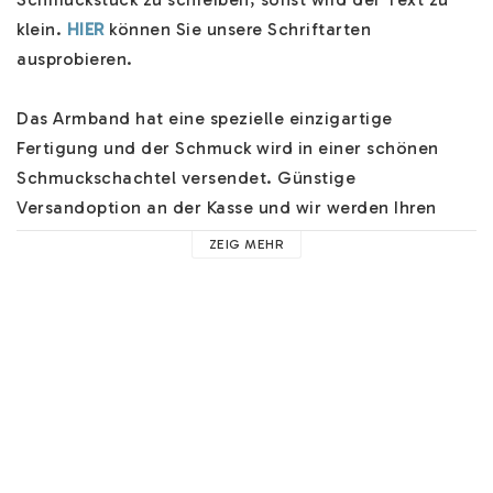
klein. 
HIER
 können Sie unsere Schriftarten 
ausprobieren.

Das Armband hat eine spezielle einzigartige 
Fertigung und der Schmuck wird in einer schönen 
Schmuckschachtel versendet. Günstige 
Versandoption an der Kasse und wir werden Ihren 
Schmuck schnell versenden. Das Armband ist in 
ZEIG MEHR
verschiedenen Längen erhältlich.

Hilfe zu unseren Armbändern finden Sie 
HIER
. Hier 
finden Sie Hilfe zu z.B. unserer Gravur, Materialien 
und nützliche Hinweise. Der Text wird immer 
proportional und zentriert geschrieben, es sei denn, 
Sie möchten/brauchen etwas anderes im Feld 
"Anweisungen hinterlassen". Sie können hier auch 