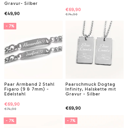
Gravur- Silber
€69,90
€49,90
€74,90
- 7%
Paar Armband 2 Stahl
Paarschmuck Dogtag
Figaro (9 & 7mm) -
Infinity, Halskette mit
Edelstahl
Gravur - Silber
€69,90
€69,90
€74,90
- 7%
- 7%