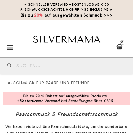
✓ SCHNELLER VERSAND - KOSTENLOS AB €100
★ SCHMUCKSCHACHTEL & OHRRINGE INKLUSIVE
★
Bis zu
20%
auf ausgewählten Schmuck >>>
0
Toggle
navigation
SCHMUCK FÜR PAARE UND FREUNDE
Paarschmuck & Freundschaftsschmuck
Wir haben viele schöne Paarschmuckstücke, um die wunderbare
Zweisamkeit zu feiern. In unserem Sortiment finden Sie schöne