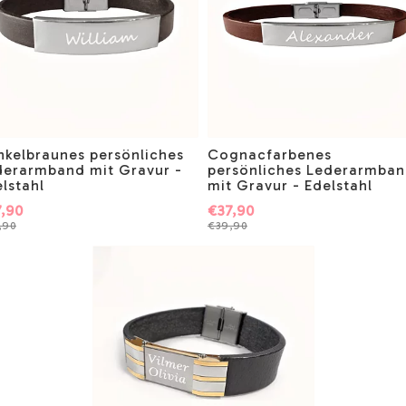
nkelbraunes persönliches
Cognacfarbenes
derarmband mit Gravur -
persönliches Lederarmba
lstahl
mit Gravur - Edelstahl
,90
€37,90
,90
€39,90