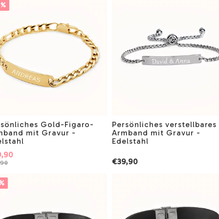
1%
rsönliches Gold-Figaro-
Persönliches verstellbares
mband mit Gravur -
Armband mit Gravur -
lstahl
Edelstahl
,90
€39,90
,90
5%