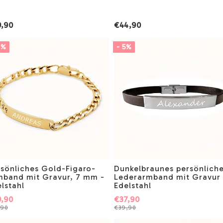
,90
€44,90
1%
- 5%
rsönliches Gold-Figaro-
Dunkelbraunes persönlich
mband mit Gravur, 7 mm -
Lederarmband mit Gravur 
lstahl
Edelstahl
,90
€37,90
,90
€39,90