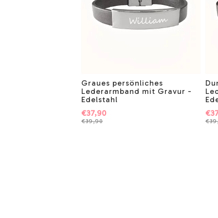
Graues persönliches
Du
Lederarmband mit Gravur -
Le
Edelstahl
Ede
€37,90
€37
€39,90
€39