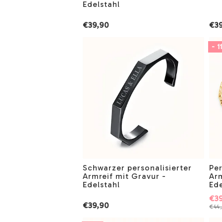
Edelstahl
€39,90
€39
- 1
Schwarzer personalisierter
Pe
Armreif mit Gravur -
Ar
Edelstahl
Ede
€39
€39,90
€44