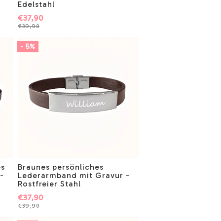
Edelstahl
€37,90
€39,90
- 5%
es
Braunes persönliches
-
Lederarmband mit Gravur -
Rostfreier Stahl
€37,90
€39,90