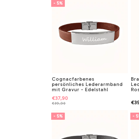
- 5%
Cognacfarbenes
Br
persönliches Lederarmband
Le
mit Gravur - Edelstahl
Ros
€37,90
€39
€39,90
- 5%
- 