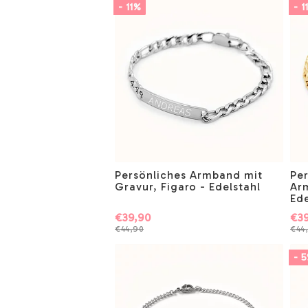
- 11%
- 1
Persönliches Armband mit
Pe
Gravur, Figaro - Edelstahl
Ar
Ede
€39,90
€39
€44,90
€44
- 