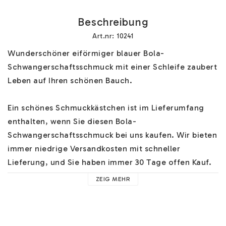
Beschreibung
Art.nr: 10241
Wunderschöner eiförmiger blauer Bola-
Schwangerschaftsschmuck mit einer Schleife zaubert 
Leben auf Ihren schönen Bauch.

Ein schönes Schmuckkästchen ist im Lieferumfang 
enthalten, wenn Sie diesen Bola-
Schwangerschaftsschmuck bei uns kaufen. Wir bieten 
immer niedrige Versandkosten mit schneller 
Lieferung, und Sie haben immer 30 Tage offen Kauf.

ZEIG MEHR
Sie können Hilfe über unsere Bola Schwangerschaft 
Schmuck 
HIER
 finden. Alle unsere Ketten / Halsketten 
sind mindestens 110cm lang und Sie können mehr 