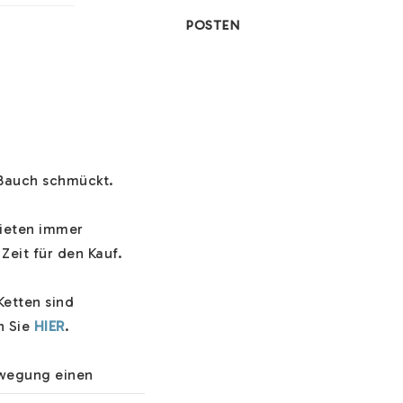
POSTEN
Bauch schmückt.

ieten immer 
eit für den Kauf.

Ketten sind 
 Sie 
HIER
.

wegung einen 
 wahrnehmen kann. 