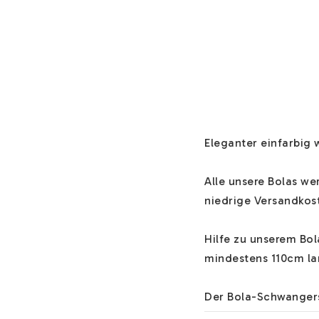
Eleganter einfarbig
Alle unsere Bolas we
niedrige Versandkost
Hilfe zu unserem Bo
mindestens 110cm lan
Der Bola-Schwangers
beruhigenden Ton vo