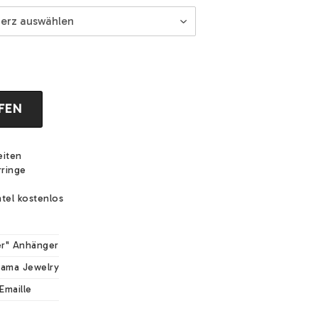
FEN
eiten
rringe
tel kostenlos
h
r" Anhänger
mama Jewelry
Emaille