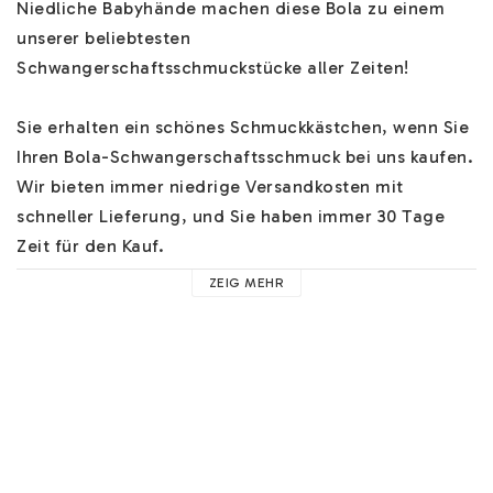
Niedliche Babyhände machen diese Bola zu einem 
unserer beliebtesten 
Schwangerschaftsschmuckstücke aller Zeiten!

Sie erhalten ein schönes Schmuckkästchen, wenn Sie 
Ihren Bola-Schwangerschaftsschmuck bei uns kaufen. 
Wir bieten immer niedrige Versandkosten mit 
schneller Lieferung, und Sie haben immer 30 Tage 
Zeit für den Kauf.

ZEIG MEHR
Hilfe zu unserem Bola-Schwangerschaftsschmuck 
finden Sie 
HIER
. Alle unsere Ketten sind mindestens 
110cm lang und weitere Ketten in verschiedenen 
Materialien finden Sie 
HIER
.

Der Bola-Schwangerschaftsschmuck hat ein 
Glöckchen im Inneren, das bei Bewegung einen 