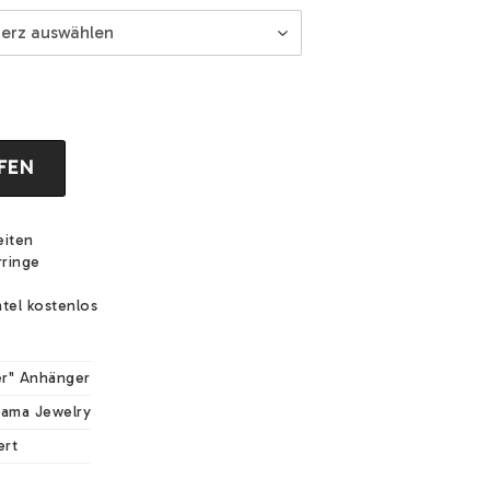
FEN
eiten
rringe
tel kostenlos
h
r" Anhänger
mama Jewelry
ert