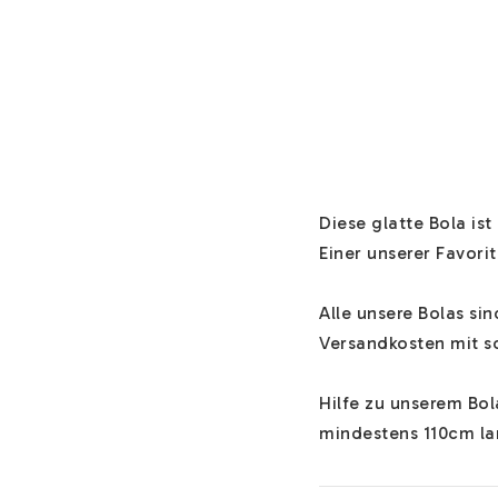
Diese glatte Bola ist
Einer unserer Favorit
Alle unsere Bolas si
Versandkosten mit sc
Hilfe zu unserem Bo
mindestens 110cm lan
Der Bola-Schwangers