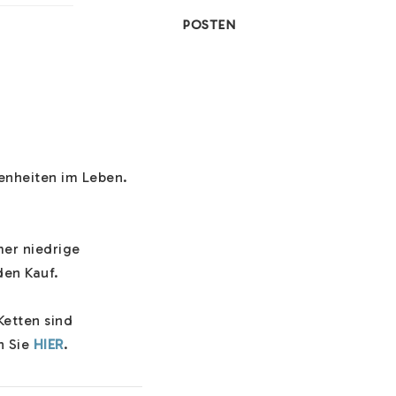
POSTEN
genheiten im Leben. 
er niedrige 
en Kauf.

Ketten sind 
 Sie 
HIER
.

wegung einen 