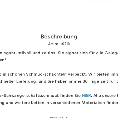
Beschreibung
Art.nr: 10213
 elegant, stilvoll und zeitlos. Sie eignet sich für alle Gele
en!

nd in schönen Schmuckschachteln verpackt. Wir bieten imm
hneller Lieferung, und Sie haben immer 30 Tage Zeit für d
la-Schwangerschaftsschmuck finden Sie 
HIER
. Alle unsere 
g und weitere Ketten in verschiedenen Materialien finden
chaftsschmuck hat ein Glöckchen im Inneren, das bei Be