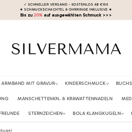
✓ SCHNELLER VERSAND - KOSTENLOS AB €100
★ SCHMUCKSCHACHTEL & OHRRINGE INKLUSIVE
★
Bis zu
20%
auf ausgewählten Schmuck >>>
ARMBAND MIT GRAVUR
KINDERSCHMUCK
BUCH
UNG
MANSCHETTENKN. & KRAWATTENNADELN
MED
FREUNDE
STERNZEICHEN
BOLA KLANGKUGELN
gkugel