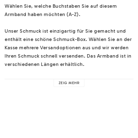
Wählen Sie, welche Buchstaben Sie auf diesem 
Armband haben möchten (A-Z). 

Unser Schmuck ist einzigartig für Sie gemacht und 
enthält eine schöne Schmuck-Box. Wählen Sie an der 
Kasse mehrere Versandoptionen aus und wir werden 
Ihren Schmuck schnell versenden. Das Armband ist in 
verschiedenen Längen erhältlich.

Hilfe zu unseren Armbändern finden Sie 
HIER
. 

ZEIG MEHR
Hier finden Sie z.B. Hilfe zu unseren Materialien und 
nützliche Hinweise. 

Im Feld "Anweisungen hinterlassen" können Sie 
weitere wichtige Informationen über Ihren Schmuck 
hinterlassen. 
