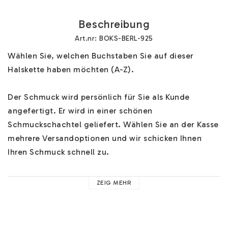
Beschreibung
Art.nr: BOKS-BERL-925
Wählen Sie, welchen Buchstaben Sie auf dieser 
Halskette haben möchten (A-Z). 

Der Schmuck wird persönlich für Sie als Kunde 
angefertigt. Er wird in einer schönen 
Schmuckschachtel geliefert. Wählen Sie an der Kasse 
mehrere Versandoptionen und wir schicken Ihnen 
Ihren Schmuck schnell zu.

Hilfe zu unserem Buchstabenschmuck finden Sie 
HIER
. 
ZEIG MEHR
Hier finden Sie Hilfe zu z.B. unseren Ketten, 
Materialien und nützliche Ratschläge. 
