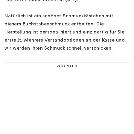
Natürlich ist ein schönes Schmuckkästchen mit 
diesem Buchstabenschmuck enthalten. Die 
Herstellung ist personalisiert und einzigartig für Sie 
erstellt. Mehrere Versandoptionen an der Kasse und 
wir werden Ihren Schmuck schnell verschicken.

Hilfe zu unserem Buchstabenschmuck finden Sie 
HIER
. 
ZEIG MEHR
Hier finden Sie Hilfe zu z.B. unseren Ketten, 
Materialien und nützliche Ratschläge. 

Sie können an der Kasse ein schönes Paar 
Ohrringe 
gratis
 hinzufügen! Wenn Sie ein paar schöne 
Monatssteine oder Charms hinzufügen möchten, 
finden Sie 
HIER
 unsere zusätzlichen Optionen. Sie 
können auch weitere Ketten und mehr Informationen 