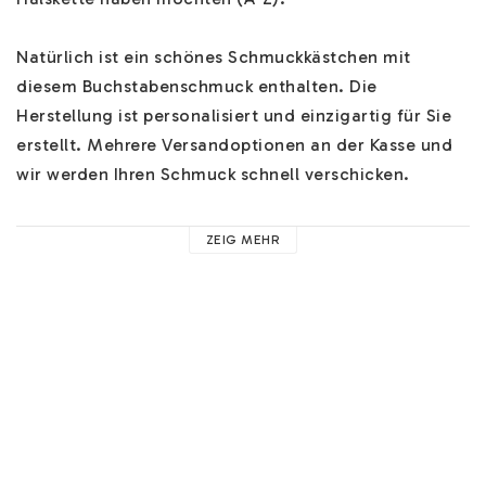
Natürlich ist ein schönes Schmuckkästchen mit 
diesem Buchstabenschmuck enthalten. Die 
Herstellung ist personalisiert und einzigartig für Sie 
erstellt. Mehrere Versandoptionen an der Kasse und 
wir werden Ihren Schmuck schnell verschicken.

Hilfe zu unserem Buchstabenschmuck finden Sie 
HIER
. 
ZEIG MEHR
Hier finden Sie Hilfe zu z.B. unseren Ketten, 
Materialien und nützliche Ratschläge. 

Sie können an der Kasse ein schönes Paar 
Ohrringe 
gratis
 hinzufügen! Wenn Sie ein paar schöne 
Monatssteine oder Charms hinzufügen möchten, 
finden Sie 
HIER
 unsere zusätzlichen Optionen. Sie 
können auch mehr Ketten und mehr Informationen 