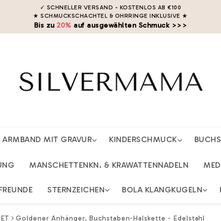
✓ SCHNELLER VERSAND - KOSTENLOS AB €100
★ SCHMUCKSCHACHTEL & OHRRINGE INKLUSIVE
★
Bis zu
20%
auf ausgewählten Schmuck >>>
ARMBAND MIT GRAVUR
KINDERSCHMUCK
BUCH
UNG
MANSCHETTENKN. & KRAWATTENNADELN
MED
FREUNDE
STERNZEICHEN
BOLA KLANGKUGELN
ET
Goldener Anhänger, Buchstaben-Halskette - Edelstahl