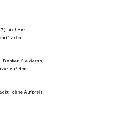
Z). Auf der 
hriftarten 
. Denken Sie daran, 
vur auf der 
ckt, ohne Aufpreis. 
ere 
z.B. unseren Ketten, 