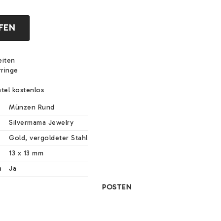
FEN
eiten
rringe
tel kostenlos
Münzen Rund
Silvermama Jewelry
Gold, vergoldeter Stahl
13 x 13 mm
n
Ja
POSTEN