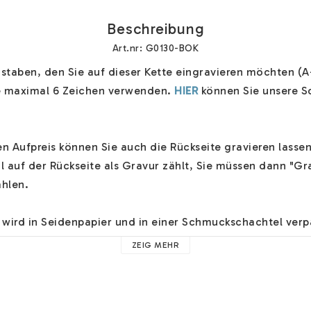
Beschreibung
Art.nr: G0130-BOK
taben, den Sie auf dieser Kette eingravieren möchten (A-
e maximal 6 Zeichen verwenden. 
HIER
 können Sie unsere Sc
 Aufpreis können Sie auch die Rückseite gravieren lassen
 auf der Rückseite als Gravur zählt, Sie müssen dann "Gra
hlen. 

wird in Seidenpapier und in einer Schmuckschachtel verpa
sönlich für Sie angefertigt. Wählen Sie an der Kasse mehr
ZEIG MEHR
wir schicken Ihnen Ihren Schmuck schnell zu.

chstabenschmuck finden Sie 
HIER
. Hier finden Sie Hilfe zu 