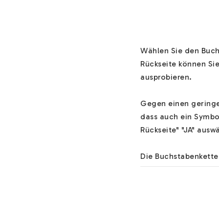
Wählen Sie den Buchs
Rückseite können Si
ausprobieren.

Gegen einen geringen
dass auch ein Symbol
Rückseite" "JA" auswä
Die Buchstabenkette 
Der Schmuck wird per
Versandoptionen und 
Hilfe zu unserem Bu