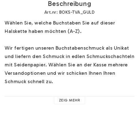
Beschreibung
Art.nr: BOKS-TVA_GULD
Wählen Sie, welche Buchstaben Sie auf dieser 
Halskette haben möchten (A-Z). 

Wir fertigen unseren Buchstabenschmuck als Unikat 
und liefern den Schmuck in edlen Schmuckschachteln 
mit Seidenpapier. Wählen Sie an der Kasse mehrere 
Versandoptionen und wir schicken Ihnen Ihren 
Schmuck schnell zu.

Hilfe zu unserem Buchstabenschmuck finden Sie 
HIER
. 
ZEIG MEHR
Hier finden Sie Hilfe zu z.B. unseren Ketten, 
Materialien und nützliche Ratschläge. 

Sie können an der Kasse ein schönes Paar 
Ohrringe 