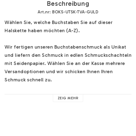
Beschreibung
Art.nr: BOKS-UTSK-TVA-GULD
Wählen Sie, welche Buchstaben Sie auf dieser 
Halskette haben möchten (A-Z). 

Wir fertigen unseren Buchstabenschmuck als Unikat 
und liefern den Schmuck in edlen Schmuckschachteln 
mit Seidenpapier. Wählen Sie an der Kasse mehrere 
Versandoptionen und wir schicken Ihnen Ihren 
Schmuck schnell zu.

Hilfe zu unserem Buchstabenschmuck finden Sie 
HIER
. 
ZEIG MEHR
Hier finden Sie Hilfe zu z.B. unseren Ketten, 
Materialien und nützliche Ratschläge. 

Sie können an der Kasse ein schönes Paar 
Ohrringe 