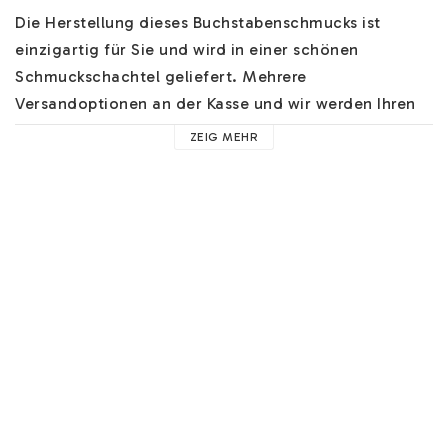
Die Herstellung dieses Buchstabenschmucks ist 
einzigartig für Sie und wird in einer schönen 
Schmuckschachtel geliefert. Mehrere 
Versandoptionen an der Kasse und wir werden Ihren 
Schmuck schnell versenden.

ZEIG MEHR
Sie können auch auf der Rückseite gegen einen 
kleinen Aufpreis gravieren. Beachten Sie, dass auch 
ein Symbol auf der Rückseite als Gravur zählt, Sie 
müssen dann "Gravur auf der Rückseite" "JA" 
auswählen.

Hilfe zu unserem Buchstabenschmuck finden Sie 
HIER
. 
Hier finden Sie z.B. Hilfe zu unseren Ketten, 
Materialien und nützliche Hinweise. 
