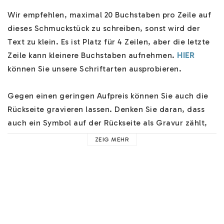
Wir empfehlen, maximal 20 Buchstaben pro Zeile auf 
dieses Schmuckstück zu schreiben, sonst wird der 
Text zu klein. Es ist Platz für 4 Zeilen, aber die letzte 
Zeile kann kleinere Buchstaben aufnehmen. 
HIER
können Sie unsere Schriftarten ausprobieren.

Gegen einen geringen Aufpreis können Sie auch die 
Rückseite gravieren lassen. Denken Sie daran, dass 
auch ein Symbol auf der Rückseite als Gravur zählt, 
Sie müssen dann "Gravur auf der Rückseite" "JA" 
ZEIG MEHR
wählen. 

Zu diesem Namensschmuck gehört natürlich auch 
eine schöne Schmuckschachtel. Die Produktion ist 
personalisiert und einmalig für Sie erstellt. Mehrere 
Versandoptionen an der Kasse und wir werden Ihren 