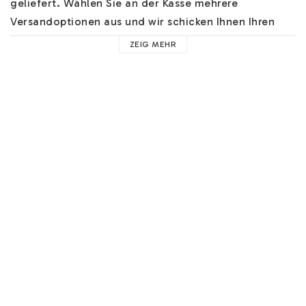
geliefert. Wählen Sie an der Kasse mehrere 
Versandoptionen aus und wir schicken Ihnen Ihren 
Schmuck schnell zu.

ZEIG MEHR
Gegen einen geringen Aufpreis können Sie auch die 
Rückseite gravieren lassen. Beachten Sie, dass auch 
ein Symbol auf der Rückseite als Gravur zählt, Sie 
müssen dann "Gravur auf der Rückseite" "JA" wählen.

Hilfe zu unserem Namensschmuck finden Sie 
HIER
. 
Hier finden Sie z.B. Hilfe zu unseren Schriftarten, 
Materialien und nützliche Hinweise. 

Der Text wird immer proportional und zentriert 
geschrieben, es sei denn, Sie wünschen/fragen etwas 
anderes im Feld "Anweisungen hinterlassen". Sie 
können hier auch andere wichtige Informationen 