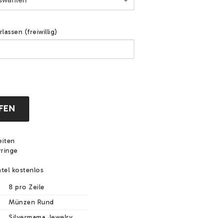
assen (freiwillig)
FEN
eiten
rringe
tel kostenlos
8 pro Zeile
Münzen Rund
Silvermama Jewelry