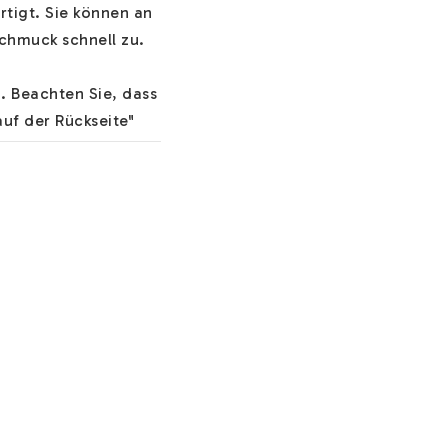
tigt. Sie können an 
chmuck schnell zu.

 Beachten Sie, dass 
uf der Rückseite" 
 unseren 
wünschen/fragen 
 wichtige 
n Sie schöne 
zlichen Optionen. 