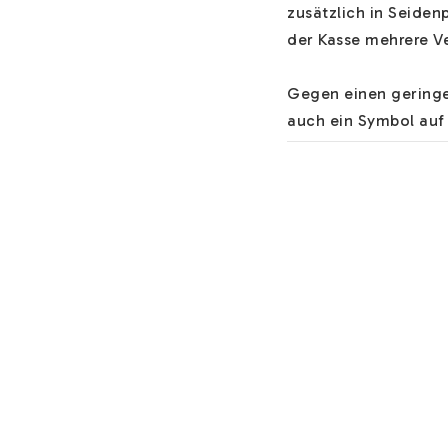
zusätzlich in Seiden
der Kasse mehrere Ve
Gegen einen geringen
auch ein Symbol auf 
"JA" wählen.

Hilfe zu unserem Na
Schriftarten, Materia
Der Text wird immer 
etwas anderes im Fel
Informationen über I
Sie können an der Ka
Monatssteine oder C
Weitere Ketten und 