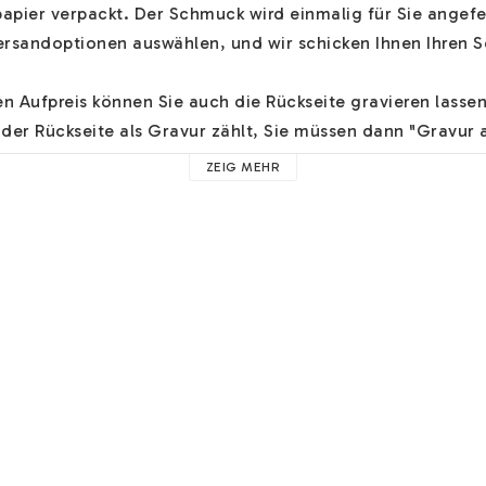
papier verpackt. Der Schmuck wird einmalig für Sie angefer
rsandoptionen auswählen, und wir schicken Ihnen Ihren S
 Aufpreis können Sie auch die Rückseite gravieren lassen.
der Rückseite als Gravur zählt, Sie müssen dann "Gravur a
ZEIG MEHR
mensschmuck finden Sie 
HIER
. Hier finden Sie z.B. Hilfe zu
lien und nützliche Hinweise. 

proportional und zentriert geschrieben, es sei denn, Sie 
d "Anweisungen hinterlassen". Sie können hier auch andere
hren Schmuck hinterlassen.

sse ein Paar schöne 
kostenlose Ohrringe
 hinzufügen! Wen
harms hinzufügen möchten, finden Sie 
HIER
 unsere zusät
mehr Informationen dazu finden Sie 
HIER
. 
