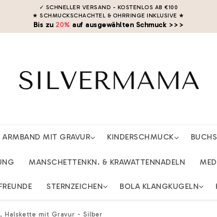
✓ SCHNELLER VERSAND - KOSTENLOS AB €100
★ SCHMUCKSCHACHTEL & OHRRINGE INKLUSIVE
★
Bis zu
20%
auf ausgewählten Schmuck >>>
ARMBAND MIT GRAVUR
KINDERSCHMUCK
BUCH
UNG
MANSCHETTENKN. & KRAWATTENNADELN
MED
FREUNDE
STERNZEICHEN
BOLA KLANGKUGELN
 Halskette mit Gravur - Silber