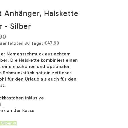
 Anhänger, Halskette
 - Silber
90
€47,90
 der letzten 30 Tage
ner Namensschmuck aus echtem
lber. Die Halskette kombiniert einen
mit einem schönen und optionalen
s Schmuckstück hat ein zeitloses
hl für den Urlaub als auch für den
st.
kkästchen inklusive
i
nk an der Kasse
 Silber ♲