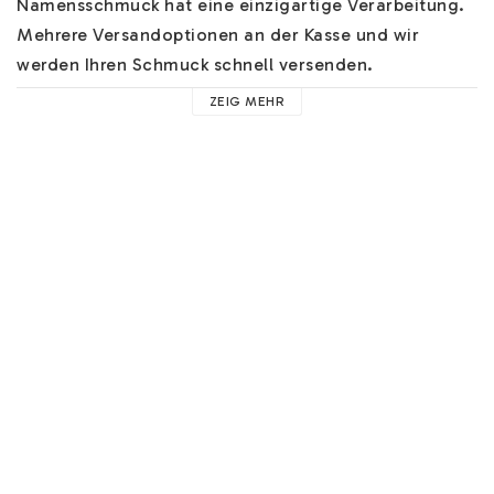
Namensschmuck hat eine einzigartige Verarbeitung. 
Mehrere Versandoptionen an der Kasse und wir 
werden Ihren Schmuck schnell versenden.

ZEIG MEHR
HIER
 können Sie bis zu drei zusätzliche Anhänger 
hinzufügen!

Wenn Sie die Rückseite dieser Anhänger gravieren 
möchten, können Sie es 
HIER
 hinzufügen!

Sie können 
HIER
 Hilfe zu unserem Namensschmuck 
finden. Hier finden Sie u.a. Informationen zu unseren 
Schriftarten, Materialien und nützliche Hinweise. 

Wenn Sie den Text "Stehend" haben möchten, d.h. 
die Buchstaben übereinander, können Sie "Stehend" 
in das Feld "Anweisungen hinterlassen" eingeben. Der 