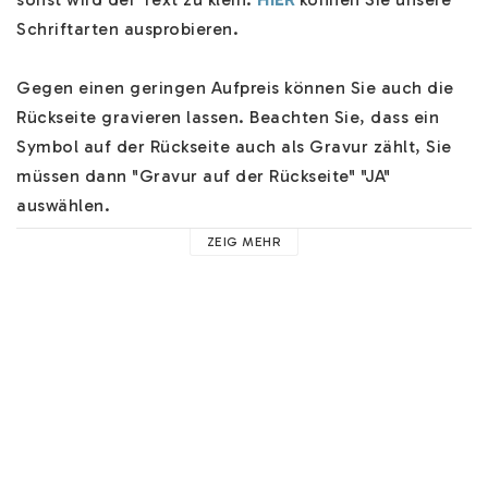
Schriftarten ausprobieren.

Gegen einen geringen Aufpreis können Sie auch die 
Rückseite gravieren lassen. Beachten Sie, dass ein 
Symbol auf der Rückseite auch als Gravur zählt, Sie 
müssen dann "Gravur auf der Rückseite" "JA" 
auswählen. 

ZEIG MEHR
Der Namensschmuck hat eine besondere einzigartige 
Verarbeitung und die Kette wird in einer schönen 
Schmuckschachtel verschickt. Mehrere 
Versandoptionen an der Kasse und wir werden Ihren 
Schmuck schnell verschicken.

Hilfe zu unserem Namensschmuck finden Sie 
HIER
. 
Hier finden Sie Hilfe zu z.B. unseren Schriftarten, 