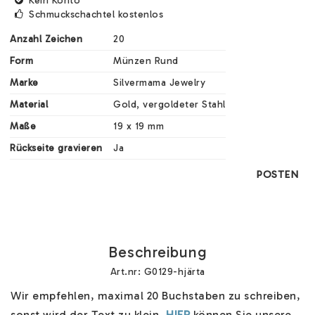
Kein Konto
Schmuckschachtel kostenlos
Anzahl Zeichen
20
Form
Münzen Rund
Marke
Silvermama Jewelry
Material
Gold, vergoldeter Stahl
Maße
19 x 19 mm
Rückseite gravieren
Ja
POSTEN
Beschreibung
Art.nr: G0129-hjärta
Wir empfehlen, maximal 20 Buchstaben zu schreiben, 
sonst wird der Text zu klein. 
HIER
 können Sie unsere 