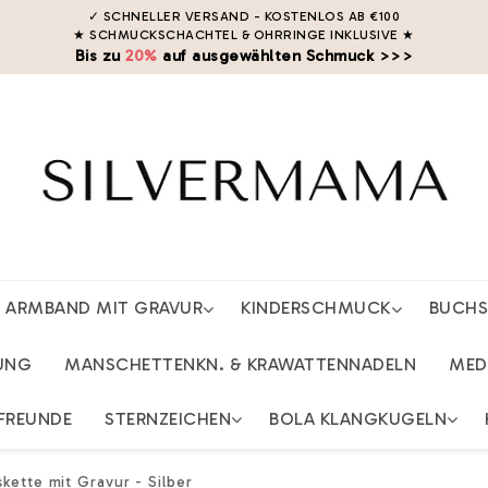
✓ SCHNELLER VERSAND - KOSTENLOS AB €100
★ SCHMUCKSCHACHTEL & OHRRINGE INKLUSIVE
★
Bis zu
20%
auf ausgewählten Schmuck >>>
ARMBAND MIT GRAVUR
KINDERSCHMUCK
BUCH
UNG
MANSCHETTENKN. & KRAWATTENNADELN
MED
FREUNDE
STERNZEICHEN
BOLA KLANGKUGELN
kette mit Gravur - Silber