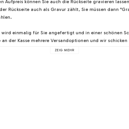
 Aufpreis können Sie auch die Rückseite gravieren lassen.
der Rückseite auch als Gravur zählt, Sie müssen dann "Gra
hlen.

ird einmalig für Sie angefertigt und in einer schönen S
e an der Kasse mehrere Versandoptionen und wir schicken 
ZEIG MEHR
mensschmuck finden Sie 
HIER
. Hier finden Sie Hilfe zu z.B.
lien und nützliche Hinweise. 

proportional und zentriert geschrieben, es sei denn, Sie
d "Anweisungen hinterlassen". Sie können hier auch andere
hren Schmuck hinterlassen.

sse ein Paar schöne 
kostenlose Ohrringe
 hinzufügen! Wen
harms hinzufügen möchten, finden Sie 
HIER
 unsere zusät