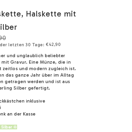
kette, Halskette mit
ilber
90
€42,90
 der letzten 30 Tage
er und unglaublich beliebter
it Gravur. Eine Münze, die in
it zeitlos und modern zugleich ist.
nn das ganze Jahr über im Alltag
en getragen werden und ist aus
rling Silber gefertigt.
kkästchen inklusive
i
nk an der Kasse
 Silber ♲