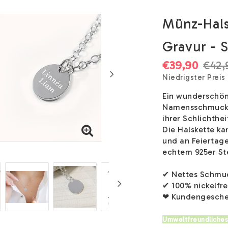
Münz-Hals
Gravur - S
€39,90
€42,
Niedrigster Preis
Ein wunderschön
Namensschmuck m
ihrer Schlichthe
Die Halskette ka
und an Feiertag
echtem 925er Ste
✔ Nettes Schmuc
✔ 100% nickelfre
❤ Kundengesche
Umweltfreundliches