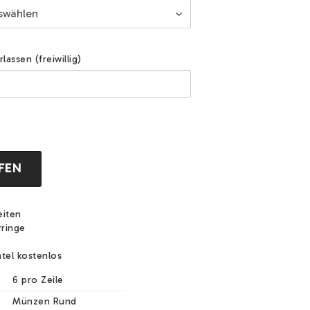
assen (freiwillig)
FEN
eiten
rringe
tel kostenlos
6 pro Zeile
Münzen Rund