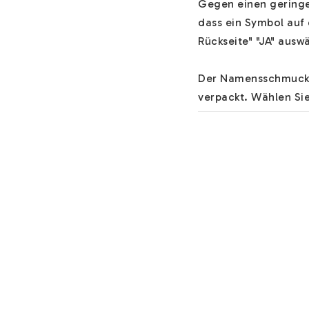
Gegen einen geringen
dass ein Symbol auf 
Rückseite" "JA" auswä
Der Namensschmuck w
verpackt. Wählen Si
schnell zu.

Hilfe zu unserem Na
Schriftarten, Materia
Der Text wird immer 
etwas anderes im Fel
Informationen über I
Sie können an der Ka
Monatssteine oder C