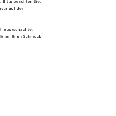
 Bitte beachten Sie, 
vur auf der 
chmuckschachtel 
Ihnen Ihren Schmuck 
 unseren 
 wünschen/benötigen 
 wichtige 
n Sie schöne 
zlichen Optionen. 