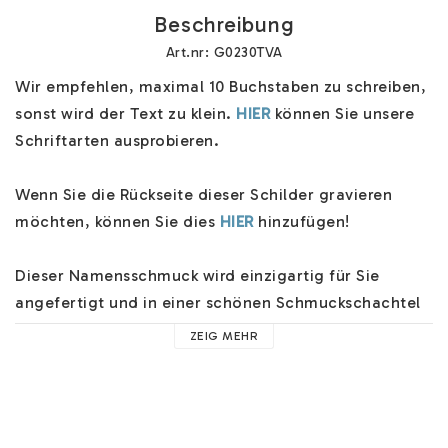
Beschreibung
Art.nr: G0230TVA
Wir empfehlen, maximal 10 Buchstaben zu schreiben, 
sonst wird der Text zu klein. 
HIER
 können Sie unsere 
Schriftarten ausprobieren.

Wenn Sie die Rückseite dieser Schilder gravieren 
möchten, können Sie dies 
HIER
 hinzufügen!

Dieser Namensschmuck wird einzigartig für Sie 
angefertigt und in einer schönen Schmuckschachtel 
versandt. Sie können an der Kasse mehrere 
ZEIG MEHR
Versandoptionen auswählen und wir senden Ihnen 
Ihren Schmuck schnell zu.

Hilfe zu unserem Namensschmuck finden Sie 
HIER
. 