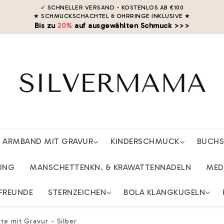
✓ SCHNELLER VERSAND - KOSTENLOS AB €100
★ SCHMUCKSCHACHTEL & OHRRINGE INKLUSIVE
★
Bis zu
20%
auf ausgewählten Schmuck >>>
ARMBAND MIT GRAVUR
KINDERSCHMUCK
BUCH
UNG
MANSCHETTENKN. & KRAWATTENNADELN
MED
FREUNDE
STERNZEICHEN
BOLA KLANGKUGELN
te mit Gravur - Silber