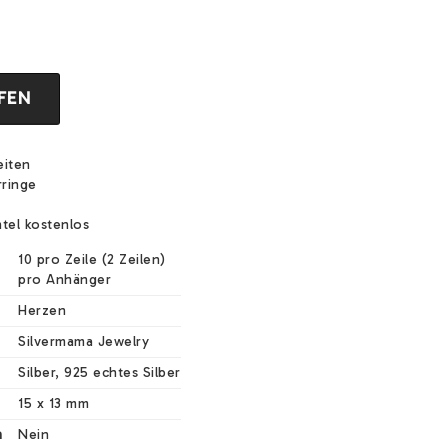
FEN
eiten
rringe
tel kostenlos
10 pro Zeile (2 Zeilen)

pro Anhänger
Herzen
Silvermama Jewelry
Silber, 925 echtes Silber
15 x 13 mm
n
Nein