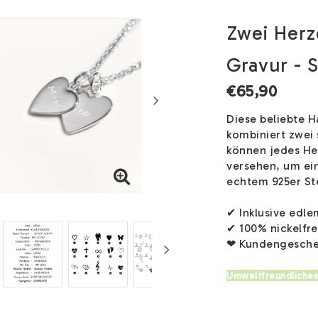
Zwei Herz
Gravur - S
€65,90
Diese beliebte 
kombiniert zwei 
können jedes He
versehen, um ein
echtem 925er Ste
✔ Inklusive edl
✔ 100% nickelfre
❤ Kundengesche
Umweltfreundliches