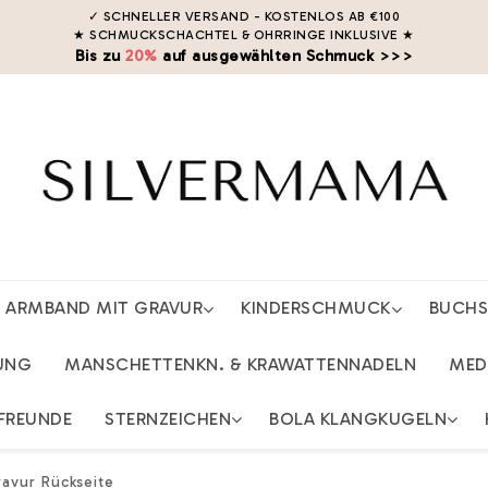
✓ SCHNELLER VERSAND - KOSTENLOS AB €100
★ SCHMUCKSCHACHTEL & OHRRINGE INKLUSIVE
★
Bis zu
20%
auf ausgewählten Schmuck >>>
ARMBAND MIT GRAVUR
KINDERSCHMUCK
BUCH
UNG
MANSCHETTENKN. & KRAWATTENNADELN
MED
FREUNDE
STERNZEICHEN
BOLA KLANGKUGELN
avur Rückseite