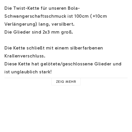
Die Twist-Kette für unseren Bola-
Schwangerschaftsschmuck ist 100cm (+10cm 
Verlängerung) lang, versilbert.

Die Glieder sind 2x3 mm groß.

Die Kette schließt mit einem silberfarbenen 
Krallenverschluss.

Diese Kette hat gelötete/geschlossene Glieder und 
ist unglaublich stark!

ZEIG MEHR
Wir haben immer günstigen Versand und Ihre 
Bestellung wird schnell verschickt! Natürlich gilt 30 
Tage offener Kauf.

Material:
Kette: Versilbertes Metall
