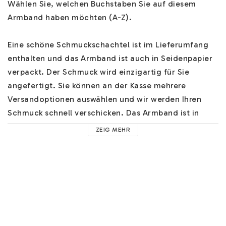
Wählen Sie, welchen Buchstaben Sie auf diesem 
Armband haben möchten (A-Z). 

Eine schöne Schmuckschachtel ist im Lieferumfang 
enthalten und das Armband ist auch in Seidenpapier 
verpackt. Der Schmuck wird einzigartig für Sie 
angefertigt. Sie können an der Kasse mehrere 
Versandoptionen auswählen und wir werden Ihren 
Schmuck schnell verschicken. Das Armband ist in 
verschiedenen Längen erhältlich.

ZEIG MEHR
Hilfe zu unseren Armbändern finden Sie 
HIER
. 

Hier finden Sie z.B. Hilfe zu unseren Materialien und 
nützliche Hinweise. 

Im Feld "Anweisungen hinterlassen" können Sie 
weitere wichtige Informationen über Ihren Schmuck 