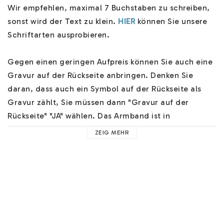
Wir empfehlen, maximal 7 Buchstaben zu schreiben, 
sonst wird der Text zu klein. 
HIER
 können Sie unsere 
Schriftarten ausprobieren.

Gegen einen geringen Aufpreis können Sie auch eine 
Gravur auf der Rückseite anbringen. Denken Sie 
daran, dass auch ein Symbol auf der Rückseite als 
Gravur zählt, Sie müssen dann "Gravur auf der 
Rückseite" "JA" wählen. Das Armband ist in 
verschiedenen Längen erhältlich.

ZEIG MEHR
Das Armband wird persönlich für Sie als Kunde 
angefertigt. Es wird in einer schönen 
Schmuckschachtel verschickt. Sie können an der 
Kasse verschiedene Versandoptionen auswählen und 
wir schicken Ihnen Ihren Schmuck schnell zu.
