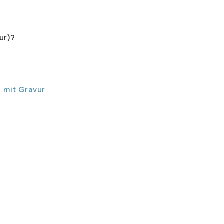
vur)?
g mit Gravur