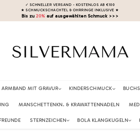
✓ SCHNELLER VERSAND - KOSTENLOS AB €100
★ SCHMUCKSCHACHTEL & OHRRINGE INKLUSIVE
★
Bis zu
20%
auf ausgewählten Schmuck >>>
ARMBAND MIT GRAVUR
KINDERSCHMUCK
BUCH
UNG
MANSCHETTENKN. & KRAWATTENNADELN
MED
FREUNDE
STERNZEICHEN
BOLA KLANGKUGELN