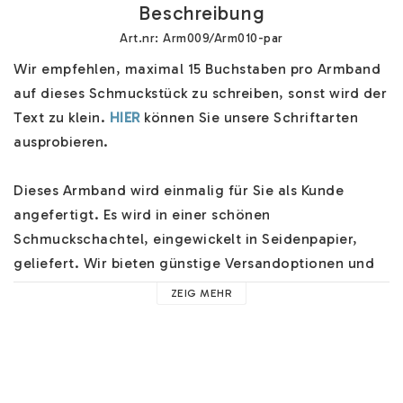
Beschreibung
Art.nr: Arm009/Arm010-par
Wir empfehlen, maximal 15 Buchstaben pro Armband 
auf dieses Schmuckstück zu schreiben, sonst wird der 
Text zu klein. 
HIER
 können Sie unsere Schriftarten 
ausprobieren.

Dieses Armband wird einmalig für Sie als Kunde 
angefertigt. Es wird in einer schönen 
Schmuckschachtel, eingewickelt in Seidenpapier, 
geliefert. Wir bieten günstige Versandoptionen und 
versenden schnell. Das Armband ist in verschiedenen 
ZEIG MEHR
Längen erhältlich.

Sie können auch die Rückseite gegen einen geringen 
Aufpreis gravieren lassen. Denken Sie daran, dass ein 