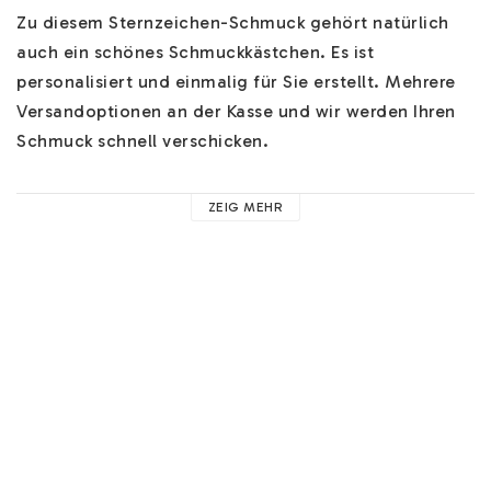
Zu diesem Sternzeichen-Schmuck gehört natürlich 
auch ein schönes Schmuckkästchen. Es ist 
personalisiert und einmalig für Sie erstellt. Mehrere 
Versandoptionen an der Kasse und wir werden Ihren 
Schmuck schnell verschicken.

Hilfe zu unserem Schmuck finden Sie 
HIER
. Hier 
ZEIG MEHR
finden Sie Hilfe zu z.B. unseren Ketten, Materialien 
und nützliche Ratschläge. 

Sie können an der Kasse ein schönes Paar 
Ohrringe 
gratis
 dazu bestellen! Sie können auch mehr Ketten 
und mehr Informationen über sie 
HIER
 finden. 

Goldplattierter Edelstahl ist eine schöne Alternative 
zu echtem Gold. Es glänzt mit seiner eleganten 